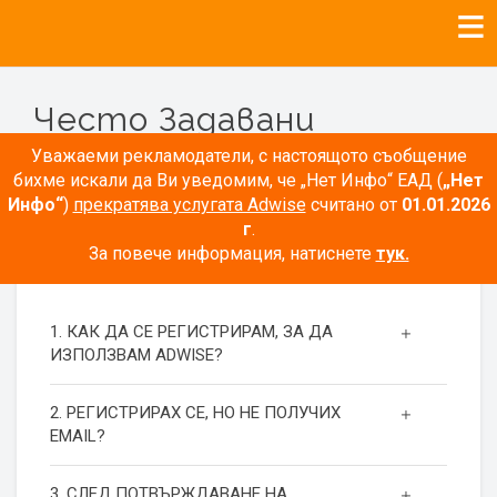
Често Задавани
Въпроси
Уважаеми рекламодатели, с настоящото съобщение
бихме искали да Ви уведомим, че „Нет Инфо“ ЕАД (
„Нет
Инфо“
)
прекратява услугата Adwise
считано от
01.01.2026
г
.
За повече информация, натиснете
тук.
РЕГИСТРАЦИЯ
1. КАК ДА СЕ РЕГИСТРИРАМ, ЗА ДА
ИЗПОЛЗВАМ ADWISE?
2. РЕГИСТРИРАХ СЕ, НО НЕ ПОЛУЧИХ
EMAIL?
3. СЛЕД ПОТВЪРЖДАВАНЕ НА