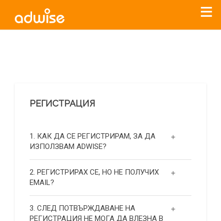
Уважаеми рекламодатели, с настоящото съобщение
бихме искали да Ви уведомим, че „Нет Инфо“ ЕАД (
„Нет
Инфо“
)
прекратява услугата Adwise
считано от
01.01.2026
г
.
РЕГИСТРАЦИЯ
За повече информация, натиснете
тук.
1. КАК ДА СЕ РЕГИСТРИРАМ, ЗА ДА
ИЗПОЛЗВАМ ADWISE?
2. РЕГИСТРИРАХ СЕ, НО НЕ ПОЛУЧИХ
EMAIL?
3. СЛЕД ПОТВЪРЖДАВАНЕ НА
РЕГИСТРАЦИЯ НЕ МОГА ДА ВЛЕЗНА В