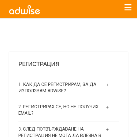
Уважаеми рекламодатели, с настоящото съобщение
бихме искали да Ви уведомим, че „Нет Инфо“ ЕАД (
„Нет
Инфо“
)
прекратява услугата Adwise
считано от
01.01.2026
г
.
РЕГИСТРАЦИЯ
За повече информация, натиснете
тук.
1. КАК ДА СЕ РЕГИСТРИРАМ, ЗА ДА
ИЗПОЛЗВАМ ADWISE?
2. РЕГИСТРИРАХ СЕ, НО НЕ ПОЛУЧИХ
EMAIL?
3. СЛЕД ПОТВЪРЖДАВАНЕ НА
РЕГИСТРАЦИЯ НЕ МОГА ДА ВЛЕЗНА В