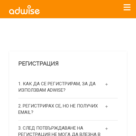
Уважаеми рекламодатели, с настоящото съобщение
бихме искали да Ви уведомим, че „Нет Инфо“ ЕАД (
„Нет
Инфо“
)
прекратява услугата Adwise
считано от
01.01.2026
г
.
РЕГИСТРАЦИЯ
За повече информация, натиснете
тук.
1. КАК ДА СЕ РЕГИСТРИРАМ, ЗА ДА
ИЗПОЛЗВАМ ADWISE?
2. РЕГИСТРИРАХ СЕ, НО НЕ ПОЛУЧИХ
EMAIL?
3. СЛЕД ПОТВЪРЖДАВАНЕ НА
РЕГИСТРАЦИЯ НЕ МОГА ДА ВЛЕЗНА В