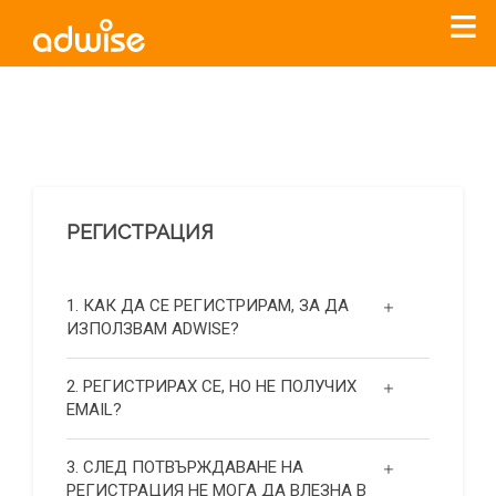
Уважаеми рекламодатели, с настоящото съобщение
бихме искали да Ви уведомим, че „Нет Инфо“ ЕАД (
„Нет
Инфо“
)
прекратява услугата Adwise
считано от
01.01.2026
г
.
РЕГИСТРАЦИЯ
За повече информация, натиснете
тук.
1. КАК ДА СЕ РЕГИСТРИРАМ, ЗА ДА
ИЗПОЛЗВАМ ADWISE?
2. РЕГИСТРИРАХ СЕ, НО НЕ ПОЛУЧИХ
EMAIL?
3. СЛЕД ПОТВЪРЖДАВАНЕ НА
РЕГИСТРАЦИЯ НЕ МОГА ДА ВЛЕЗНА В