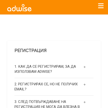
Уважаеми рекламодатели, с настоящото съобщение
бихме искали да Ви уведомим, че „Нет Инфо“ ЕАД (
„Нет
Инфо“
)
прекратява услугата Adwise
считано от
01.01.2026
г
.
РЕГИСТРАЦИЯ
За повече информация, натиснете
тук.
1. КАК ДА СЕ РЕГИСТРИРАМ, ЗА ДА
ИЗПОЛЗВАМ ADWISE?
2. РЕГИСТРИРАХ СЕ, НО НЕ ПОЛУЧИХ
EMAIL?
3. СЛЕД ПОТВЪРЖДАВАНЕ НА
РЕГИСТРАЦИЯ НЕ МОГА ДА ВЛЕЗНА В