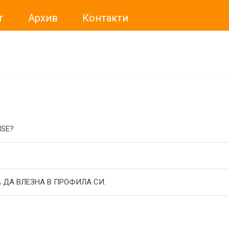
г
Архив
Контакти
ме искали да Ви уведомим, че „Нет Инфо“ ЕАД (
„Нет Инф
За повече информация, натиснете
тук.
ISE?
 ДА ВЛЕЗНА В ПРОФИЛА СИ.