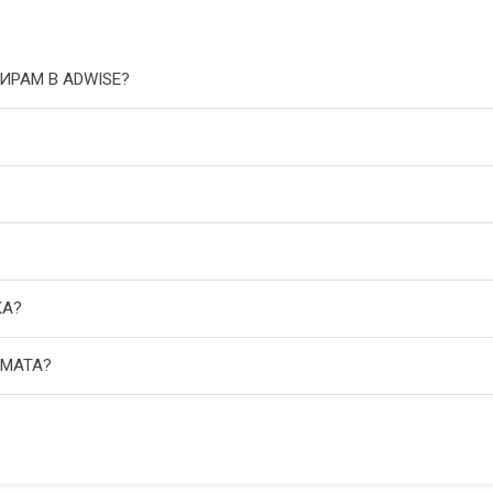
ИРАМ В ADWISE?
КА?
АМАТА?