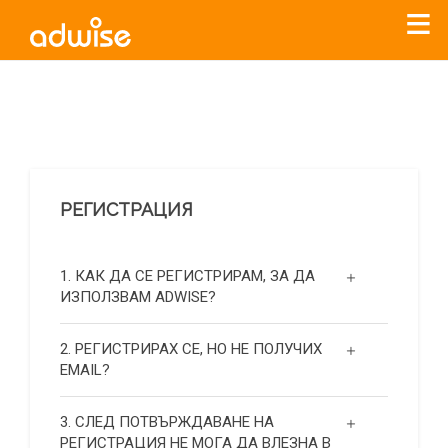
Уважаеми рекламодатели, с настоящото съобщение
бихме искали да Ви уведомим, че „Нет Инфо“ ЕАД (
„Нет
Инфо“
)
прекратява услугата Adwise
считано от
01.01.2026
г
.
РЕГИСТРАЦИЯ
За повече информация, натиснете
тук.
1. КАК ДА СЕ РЕГИСТРИРАМ, ЗА ДА
ИЗПОЛЗВАМ ADWISE?
2. РЕГИСТРИРАХ СЕ, НО НЕ ПОЛУЧИХ
EMAIL?
3. СЛЕД ПОТВЪРЖДАВАНЕ НА
РЕГИСТРАЦИЯ НЕ МОГА ДА ВЛЕЗНА В