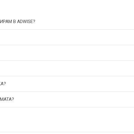
ИРАМ В ADWISE?
КА?
АМАТА?