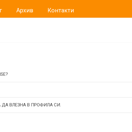
г
Архив
Контакти
ме искали да Ви уведомим, че „Нет Инфо“ ЕАД (
„Нет Инф
За повече информация, натиснете
тук.
ISE?
 ДА ВЛЕЗНА В ПРОФИЛА СИ.