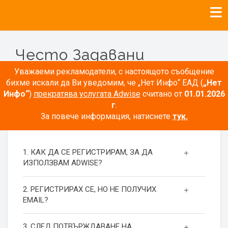
Често Задавани
Въпроси
Уважаеми рекламодатели, с настоящото съобщение
бихме искали да Ви уведомим, че „Нет Инфо“ ЕАД (
„Нет
Инфо“
)
прекратява услугата Adwise
считано от
01.01.2026
г
.
За повече информация, натиснете
тук.
РЕГИСТРАЦИЯ
1. КАК ДА СЕ РЕГИСТРИРАМ, ЗА ДА
ИЗПОЛЗВАМ ADWISE?
2. РЕГИСТРИРАХ СЕ, НО НЕ ПОЛУЧИХ
EMAIL?
3. СЛЕД ПОТВЪРЖДАВАНЕ НА