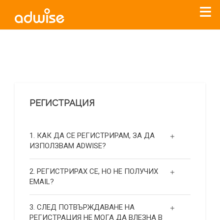
Уважаеми рекламодатели, с настоящото съобщение
бихме искали да Ви уведомим, че „Нет Инфо“ ЕАД (
„Нет
Инфо“
)
прекратява услугата Adwise
считано от
01.01.2026
г
.
РЕГИСТРАЦИЯ
За повече информация, натиснете
тук.
1. КАК ДА СЕ РЕГИСТРИРАМ, ЗА ДА
ИЗПОЛЗВАМ ADWISE?
2. РЕГИСТРИРАХ СЕ, НО НЕ ПОЛУЧИХ
EMAIL?
3. СЛЕД ПОТВЪРЖДАВАНЕ НА
РЕГИСТРАЦИЯ НЕ МОГА ДА ВЛЕЗНА В