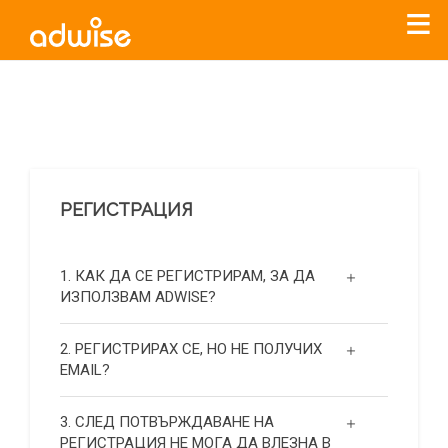
Уважаеми рекламодатели, с настоящото съобщение
бихме искали да Ви уведомим, че „Нет Инфо“ ЕАД (
„Нет
Инфо“
)
прекратява услугата Adwise
считано от
01.01.2026
г
.
РЕГИСТРАЦИЯ
За повече информация, натиснете
тук.
1. КАК ДА СЕ РЕГИСТРИРАМ, ЗА ДА
ИЗПОЛЗВАМ ADWISE?
2. РЕГИСТРИРАХ СЕ, НО НЕ ПОЛУЧИХ
EMAIL?
3. СЛЕД ПОТВЪРЖДАВАНЕ НА
РЕГИСТРАЦИЯ НЕ МОГА ДА ВЛЕЗНА В