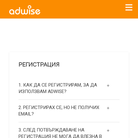
Уважаеми рекламодатели, с настоящото съобщение
бихме искали да Ви уведомим, че „Нет Инфо“ ЕАД (
„Нет
Инфо“
)
прекратява услугата Adwise
считано от
01.01.2026
г
.
РЕГИСТРАЦИЯ
За повече информация, натиснете
тук.
1. КАК ДА СЕ РЕГИСТРИРАМ, ЗА ДА
ИЗПОЛЗВАМ ADWISE?
2. РЕГИСТРИРАХ СЕ, НО НЕ ПОЛУЧИХ
EMAIL?
3. СЛЕД ПОТВЪРЖДАВАНЕ НА
РЕГИСТРАЦИЯ НЕ МОГА ДА ВЛЕЗНА В