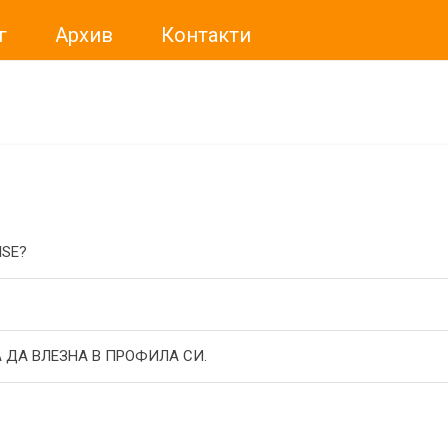
г
Архив
Контакти
ме искали да Ви уведомим, че „Нет Инфо“ ЕАД (
„Нет Инф
За повече информация, натиснете
тук.
ISE?
 ДА ВЛЕЗНА В ПРОФИЛА СИ.