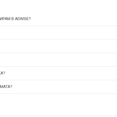
ИРАМ В ADWISE?
КА?
АМАТА?