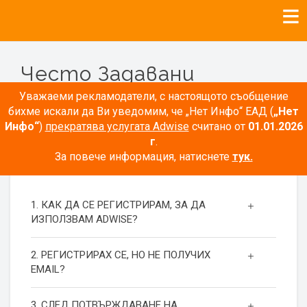
Често Задавани
Въпроси
Уважаеми рекламодатели, с настоящото съобщение
бихме искали да Ви уведомим, че „Нет Инфо“ ЕАД (
„Нет
Инфо“
)
прекратява услугата Adwise
считано от
01.01.2026
г
.
За повече информация, натиснете
тук.
РЕГИСТРАЦИЯ
1. КАК ДА СЕ РЕГИСТРИРАМ, ЗА ДА
ИЗПОЛЗВАМ ADWISE?
2. РЕГИСТРИРАХ СЕ, НО НЕ ПОЛУЧИХ
EMAIL?
3. СЛЕД ПОТВЪРЖДАВАНЕ НА