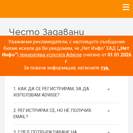
Често Задавани
Въпроси
Уважаеми рекламодатели, с настоящото съобщение
бихме искали да Ви уведомим, че „Нет Инфо“ ЕАД (
„Нет
Инфо“
)
прекратява услугата Adwise
считано от
01.01.2026
г
.
За повече информация, натиснете
тук.
РЕГИСТРАЦИЯ
1. КАК ДА СЕ РЕГИСТРИРАМ, ЗА ДА
ИЗПОЛЗВАМ ADWISE?
2. РЕГИСТРИРАХ СЕ, НО НЕ ПОЛУЧИХ
EMAIL?
3. СЛЕД ПОТВЪРЖДАВАНЕ НА