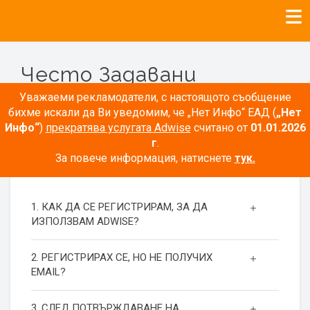
Често Задавани
Въпроси
Уважаеми рекламодатели, с настоящото съобщение
бихме искали да Ви уведомим, че „Нет Инфо“ ЕАД (
„Нет
Инфо“
)
прекратява услугата Adwise
считано от
01.01.2026
г
.
За повече информация, натиснете
тук.
РЕГИСТРАЦИЯ
1. КАК ДА СЕ РЕГИСТРИРАМ, ЗА ДА
ИЗПОЛЗВАМ ADWISE?
2. РЕГИСТРИРАХ СЕ, НО НЕ ПОЛУЧИХ
EMAIL?
3. СЛЕД ПОТВЪРЖДАВАНЕ НА