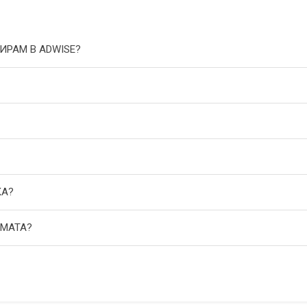
ИРАМ В ADWISE?
КА?
АМАТА?