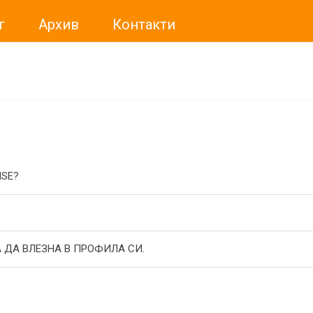
г
Архив
Контакти
ме искали да Ви уведомим, че „Нет Инфо“ ЕАД (
„Нет Инф
За повече информация, натиснете
тук.
ISE?
 ДА ВЛЕЗНА В ПРОФИЛА СИ.