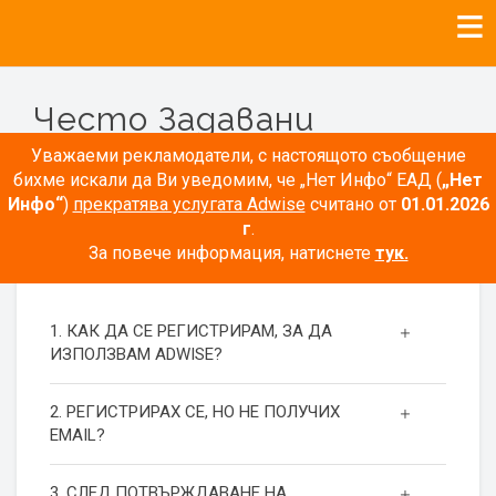
Често Задавани
Въпроси
Уважаеми рекламодатели, с настоящото съобщение
бихме искали да Ви уведомим, че „Нет Инфо“ ЕАД (
„Нет
Инфо“
)
прекратява услугата Adwise
считано от
01.01.2026
г
.
За повече информация, натиснете
тук.
РЕГИСТРАЦИЯ
1. КАК ДА СЕ РЕГИСТРИРАМ, ЗА ДА
ИЗПОЛЗВАМ ADWISE?
2. РЕГИСТРИРАХ СЕ, НО НЕ ПОЛУЧИХ
EMAIL?
3. СЛЕД ПОТВЪРЖДАВАНЕ НА