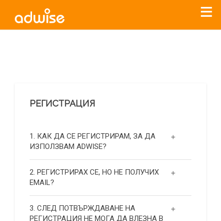
Уважаеми рекламодатели, с настоящото съобщение
бихме искали да Ви уведомим, че „Нет Инфо“ ЕАД (
„Нет
Инфо“
)
прекратява услугата Adwise
считано от
01.01.2026
г
.
РЕГИСТРАЦИЯ
За повече информация, натиснете
тук.
1. КАК ДА СЕ РЕГИСТРИРАМ, ЗА ДА
ИЗПОЛЗВАМ ADWISE?
2. РЕГИСТРИРАХ СЕ, НО НЕ ПОЛУЧИХ
EMAIL?
3. СЛЕД ПОТВЪРЖДАВАНЕ НА
РЕГИСТРАЦИЯ НЕ МОГА ДА ВЛЕЗНА В