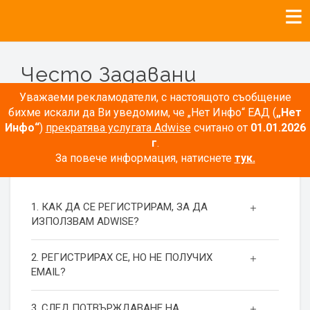
Често Задавани
Въпроси
Уважаеми рекламодатели, с настоящото съобщение
бихме искали да Ви уведомим, че „Нет Инфо“ ЕАД (
„Нет
Инфо“
)
прекратява услугата Adwise
считано от
01.01.2026
г
.
За повече информация, натиснете
тук.
РЕГИСТРАЦИЯ
1. КАК ДА СЕ РЕГИСТРИРАМ, ЗА ДА
ИЗПОЛЗВАМ ADWISE?
2. РЕГИСТРИРАХ СЕ, НО НЕ ПОЛУЧИХ
EMAIL?
3. СЛЕД ПОТВЪРЖДАВАНЕ НА