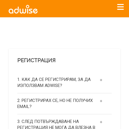
Уважаеми рекламодатели, с настоящото съобщение
бихме искали да Ви уведомим, че „Нет Инфо“ ЕАД (
„Нет
Инфо“
)
прекратява услугата Adwise
считано от
01.01.2026
г
.
РЕГИСТРАЦИЯ
За повече информация, натиснете
тук.
1. КАК ДА СЕ РЕГИСТРИРАМ, ЗА ДА
ИЗПОЛЗВАМ ADWISE?
2. РЕГИСТРИРАХ СЕ, НО НЕ ПОЛУЧИХ
EMAIL?
3. СЛЕД ПОТВЪРЖДАВАНЕ НА
РЕГИСТРАЦИЯ НЕ МОГА ДА ВЛЕЗНА В