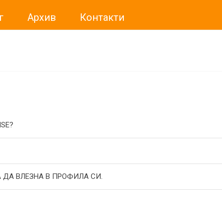
г
Архив
Контакти
ме искали да Ви уведомим, че „Нет Инфо“ ЕАД (
„Нет Инф
За повече информация, натиснете
тук.
ISE?
 ДА ВЛЕЗНА В ПРОФИЛА СИ.