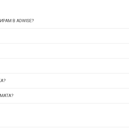
ИРАМ В ADWISE?
КА?
АМАТА?