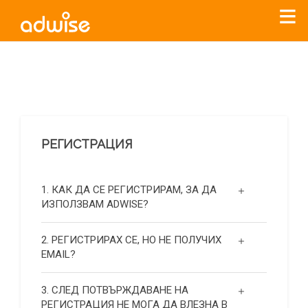
Уважаеми рекламодатели, с настоящото съобщение
бихме искали да Ви уведомим, че „Нет Инфо“ ЕАД (
„Нет
Инфо“
)
прекратява услугата Adwise
считано от
01.01.2026
г
.
РЕГИСТРАЦИЯ
За повече информация, натиснете
тук.
1. КАК ДА СЕ РЕГИСТРИРАМ, ЗА ДА
ИЗПОЛЗВАМ ADWISE?
2. РЕГИСТРИРАХ СЕ, НО НЕ ПОЛУЧИХ
EMAIL?
3. СЛЕД ПОТВЪРЖДАВАНЕ НА
РЕГИСТРАЦИЯ НЕ МОГА ДА ВЛЕЗНА В