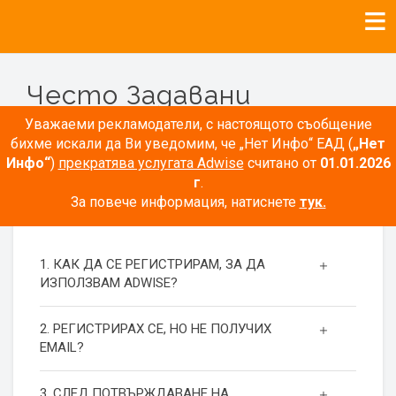
Често Задавани
Въпроси
Уважаеми рекламодатели, с настоящото съобщение
бихме искали да Ви уведомим, че „Нет Инфо“ ЕАД (
„Нет
Инфо“
)
прекратява услугата Adwise
считано от
01.01.2026
г
.
За повече информация, натиснете
тук.
РЕГИСТРАЦИЯ
1. КАК ДА СЕ РЕГИСТРИРАМ, ЗА ДА
ИЗПОЛЗВАМ ADWISE?
2. РЕГИСТРИРАХ СЕ, НО НЕ ПОЛУЧИХ
EMAIL?
3. СЛЕД ПОТВЪРЖДАВАНЕ НА