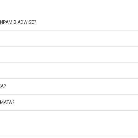
ИРАМ В ADWISE?
КА?
АМАТА?