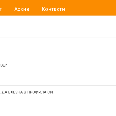
г
Архив
Контакти
ме искали да Ви уведомим, че „Нет Инфо“ ЕАД (
„Нет Инф
За повече информация, натиснете
тук.
ISE?
 ДА ВЛЕЗНА В ПРОФИЛА СИ.