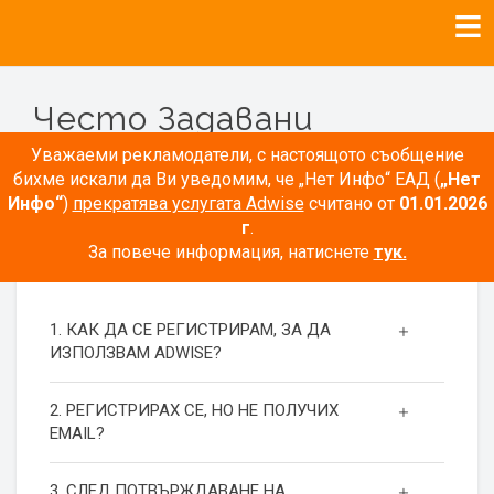
Често Задавани
Въпроси
Уважаеми рекламодатели, с настоящото съобщение
бихме искали да Ви уведомим, че „Нет Инфо“ ЕАД (
„Нет
Инфо“
)
прекратява услугата Adwise
считано от
01.01.2026
г
.
За повече информация, натиснете
тук.
РЕГИСТРАЦИЯ
1. КАК ДА СЕ РЕГИСТРИРАМ, ЗА ДА
ИЗПОЛЗВАМ ADWISE?
2. РЕГИСТРИРАХ СЕ, НО НЕ ПОЛУЧИХ
EMAIL?
3. СЛЕД ПОТВЪРЖДАВАНЕ НА