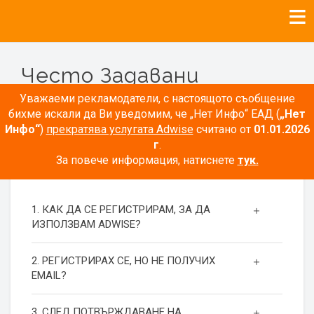
Често Задавани
Въпроси
Уважаеми рекламодатели, с настоящото съобщение
бихме искали да Ви уведомим, че „Нет Инфо“ ЕАД (
„Нет
Инфо“
)
прекратява услугата Adwise
считано от
01.01.2026
г
.
За повече информация, натиснете
тук.
РЕГИСТРАЦИЯ
1. КАК ДА СЕ РЕГИСТРИРАМ, ЗА ДА
ИЗПОЛЗВАМ ADWISE?
2. РЕГИСТРИРАХ СЕ, НО НЕ ПОЛУЧИХ
EMAIL?
3. СЛЕД ПОТВЪРЖДАВАНЕ НА