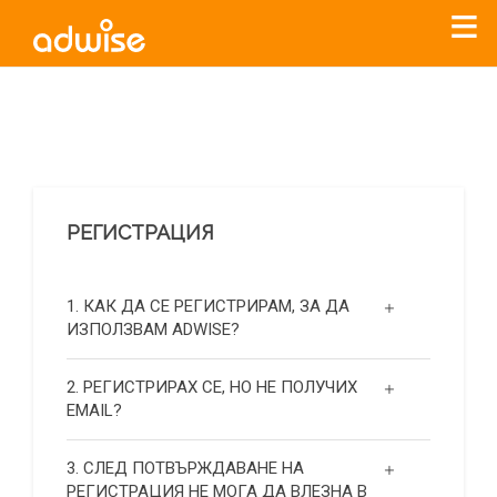
Уважаеми рекламодатели, с настоящото съобщение
бихме искали да Ви уведомим, че „Нет Инфо“ ЕАД (
„Нет
Инфо“
)
прекратява услугата Adwise
считано от
01.01.2026
г
.
РЕГИСТРАЦИЯ
За повече информация, натиснете
тук.
1. КАК ДА СЕ РЕГИСТРИРАМ, ЗА ДА
ИЗПОЛЗВАМ ADWISE?
2. РЕГИСТРИРАХ СЕ, НО НЕ ПОЛУЧИХ
EMAIL?
3. СЛЕД ПОТВЪРЖДАВАНЕ НА
РЕГИСТРАЦИЯ НЕ МОГА ДА ВЛЕЗНА В