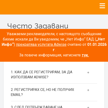
Често Задавани
Въпроси
Уважаеми рекламодатели, с настоящото съобщение
бихме искали да Ви уведомим, че „Нет Инфо“ ЕАД (
„Нет
Инфо“
)
прекратява услугата Adwise
считано от
01.01.2026
г
.
За повече информация, натиснете
тук.
РЕГИСТРАЦИЯ
1. КАК ДА СЕ РЕГИСТРИРАМ, ЗА ДА
ИЗПОЛЗВАМ ADWISE?
2. РЕГИСТРИРАХ СЕ, НО НЕ ПОЛУЧИХ
EMAIL?
3. СЛЕД ПОТВЪРЖДАВАНЕ НА