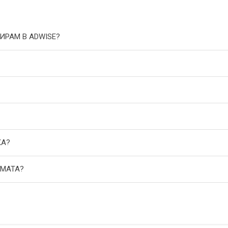
ИРАМ В ADWISE?
КА?
АМАТА?