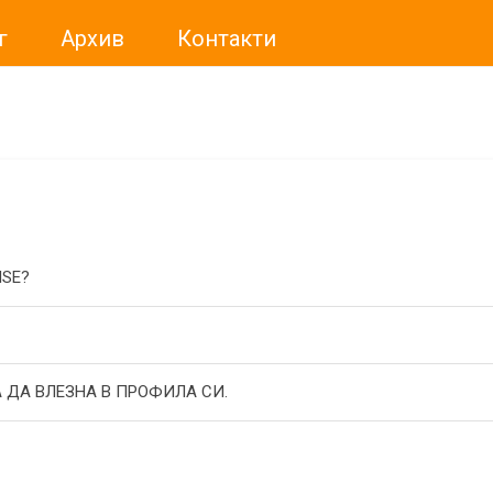
г
Архив
Контакти
ме искали да Ви уведомим, че „Нет Инфо“ ЕАД (
„Нет Инф
За повече информация, натиснете
тук.
ISE?
 ДА ВЛЕЗНА В ПРОФИЛА СИ.