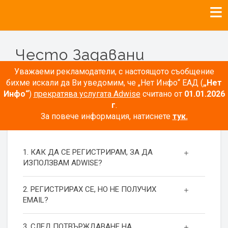
Често Задавани
Въпроси
Уважаеми рекламодатели, с настоящото съобщение
бихме искали да Ви уведомим, че „Нет Инфо“ ЕАД (
„Нет
Инфо“
)
прекратява услугата Adwise
считано от
01.01.2026
г
.
За повече информация, натиснете
тук.
РЕГИСТРАЦИЯ
1. КАК ДА СЕ РЕГИСТРИРАМ, ЗА ДА
ИЗПОЛЗВАМ ADWISE?
2. РЕГИСТРИРАХ СЕ, НО НЕ ПОЛУЧИХ
EMAIL?
3. СЛЕД ПОТВЪРЖДАВАНЕ НА