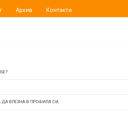
г
Архив
Контакти
ме искали да Ви уведомим, че „Нет Инфо“ ЕАД (
„Нет Инф
За повече информация, натиснете
тук.
ISE?
 ДА ВЛЕЗНА В ПРОФИЛА СИ.