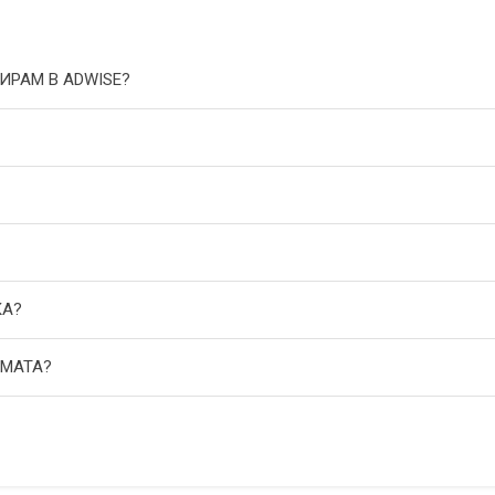
ИРАМ В ADWISE?
КА?
АМАТА?