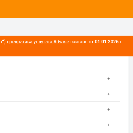
о“
)
прекратява услугата Adwise
считано от
01.01.2026 г
.