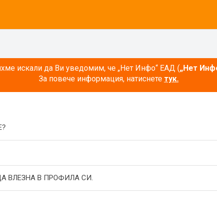
ме искали да Ви уведомим, че „Нет Инфо“ ЕАД (
„Нет Инф
За повече информация, натиснете
тук.
E?
А ВЛЕЗНА В ПРОФИЛА СИ.