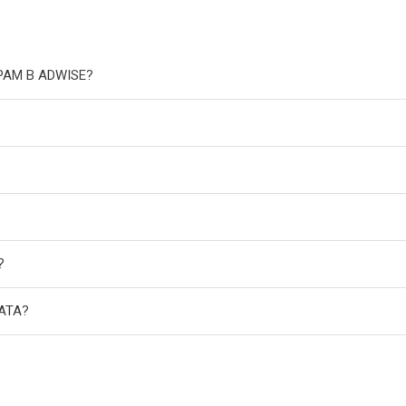
РАМ В ADWISE?
?
АТА?