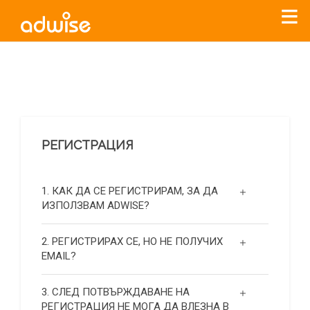
Уважаеми рекламодатели, с настоящото съобщение
бихме искали да Ви уведомим, че „Нет Инфо“ ЕАД (
„Нет
Инфо“
)
прекратява услугата Adwise
считано от
01.01.2026
г
.
РЕГИСТРАЦИЯ
За повече информация, натиснете
тук.
1. КАК ДА СЕ РЕГИСТРИРАМ, ЗА ДА
ИЗПОЛЗВАМ ADWISE?
2. РЕГИСТРИРАХ СЕ, НО НЕ ПОЛУЧИХ
EMAIL?
3. СЛЕД ПОТВЪРЖДАВАНЕ НА
РЕГИСТРАЦИЯ НЕ МОГА ДА ВЛЕЗНА В