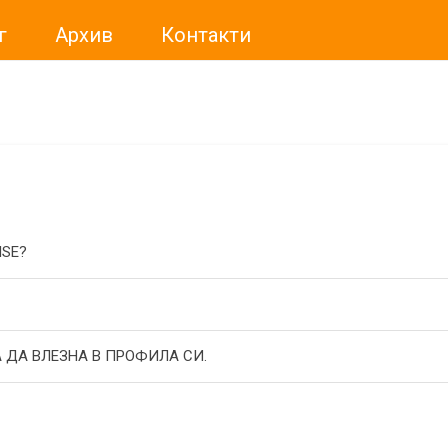
г
Архив
Контакти
ме искали да Ви уведомим, че „Нет Инфо“ ЕАД (
„Нет Инф
За повече информация, натиснете
тук.
ISE?
 ДА ВЛЕЗНА В ПРОФИЛА СИ.