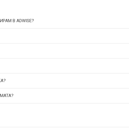
ИРАМ В ADWISE?
КА?
АМАТА?