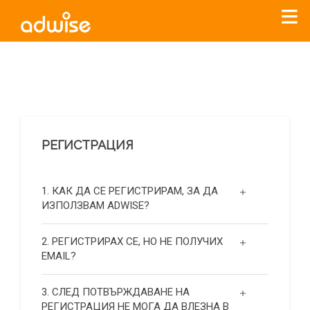
Уважаеми рекламодатели, с настоящото съобщение
бихме искали да Ви уведомим, че „Нет Инфо“ ЕАД (
„Нет
Инфо“
)
прекратява услугата Adwise
считано от
01.01.2026
г
.
РЕГИСТРАЦИЯ
За повече информация, натиснете
тук.
1. КАК ДА СЕ РЕГИСТРИРАМ, ЗА ДА
ИЗПОЛЗВАМ ADWISE?
2. РЕГИСТРИРАХ СЕ, НО НЕ ПОЛУЧИХ
EMAIL?
3. СЛЕД ПОТВЪРЖДАВАНЕ НА
РЕГИСТРАЦИЯ НЕ МОГА ДА ВЛЕЗНА В