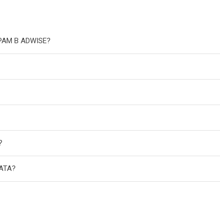
РАМ В ADWISE?
?
АТА?