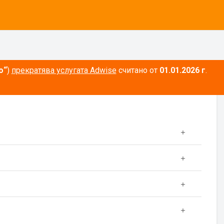
о“
)
прекратява услугата Adwise
считано от
01.01.2026 г
.