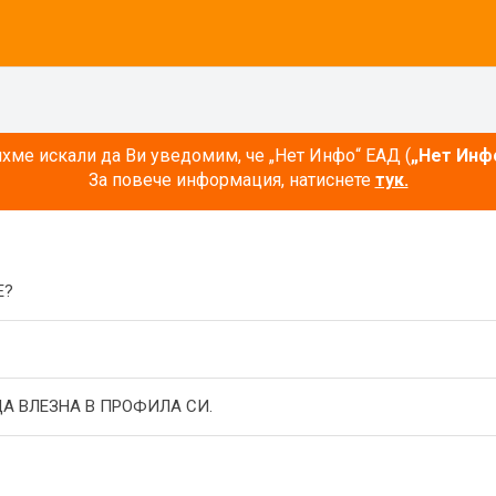
ме искали да Ви уведомим, че „Нет Инфо“ ЕАД (
„Нет Инф
За повече информация, натиснете
тук.
E?
А ВЛЕЗНА В ПРОФИЛА СИ.