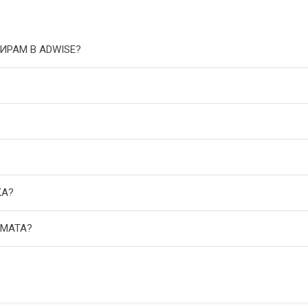
ИРАМ В ADWISE?
КА?
АМАТА?