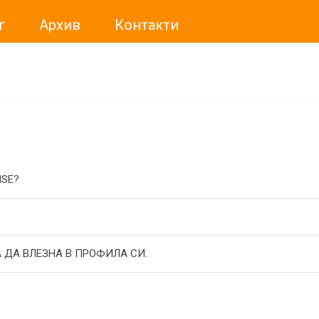
г
Архив
Контакти
ме искали да Ви уведомим, че „Нет Инфо“ ЕАД (
„Нет Инф
За повече информация, натиснете
тук.
ISE?
 ДА ВЛЕЗНА В ПРОФИЛА СИ.