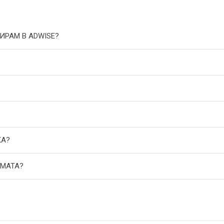
ИРАМ В ADWISE?
КА?
АМАТА?