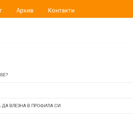
г
Архив
Контакти
ме искали да Ви уведомим, че „Нет Инфо“ ЕАД (
„Нет Инф
За повече информация, натиснете
тук.
ISE?
 ДА ВЛЕЗНА В ПРОФИЛА СИ.