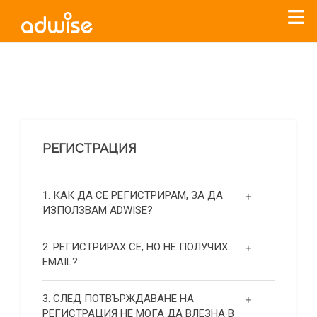
Уважаеми рекламодатели, с настоящото съобщение
бихме искали да Ви уведомим, че „Нет Инфо“ ЕАД (
„Нет
Инфо“
)
прекратява услугата Adwise
считано от
01.01.2026
г
.
РЕГИСТРАЦИЯ
За повече информация, натиснете
тук.
1. КАК ДА СЕ РЕГИСТРИРАМ, ЗА ДА
ИЗПОЛЗВАМ ADWISE?
2. РЕГИСТРИРАХ СЕ, НО НЕ ПОЛУЧИХ
EMAIL?
3. СЛЕД ПОТВЪРЖДАВАНЕ НА
РЕГИСТРАЦИЯ НЕ МОГА ДА ВЛЕЗНА В