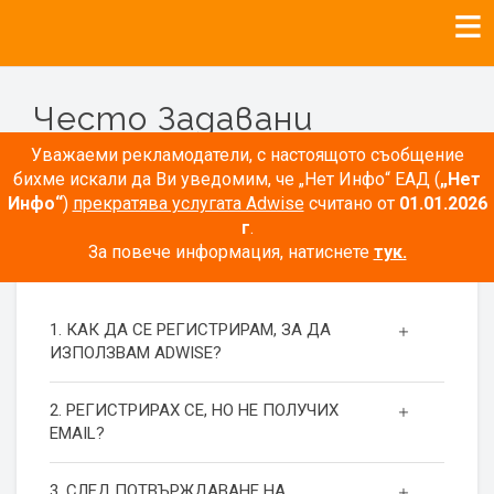
Често Задавани
Въпроси
Уважаеми рекламодатели, с настоящото съобщение
бихме искали да Ви уведомим, че „Нет Инфо“ ЕАД (
„Нет
Инфо“
)
прекратява услугата Adwise
считано от
01.01.2026
г
.
За повече информация, натиснете
тук.
РЕГИСТРАЦИЯ
1. КАК ДА СЕ РЕГИСТРИРАМ, ЗА ДА
ИЗПОЛЗВАМ ADWISE?
2. РЕГИСТРИРАХ СЕ, НО НЕ ПОЛУЧИХ
EMAIL?
3. СЛЕД ПОТВЪРЖДАВАНЕ НА