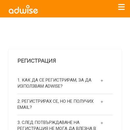
Уважаеми рекламодатели, с настоящото съобщение
бихме искали да Ви уведомим, че „Нет Инфо“ ЕАД (
„Нет
Инфо“
)
прекратява услугата Adwise
считано от
01.01.2026
г
.
РЕГИСТРАЦИЯ
За повече информация, натиснете
тук.
1. КАК ДА СЕ РЕГИСТРИРАМ, ЗА ДА
ИЗПОЛЗВАМ ADWISE?
2. РЕГИСТРИРАХ СЕ, НО НЕ ПОЛУЧИХ
EMAIL?
3. СЛЕД ПОТВЪРЖДАВАНЕ НА
РЕГИСТРАЦИЯ НЕ МОГА ДА ВЛЕЗНА В