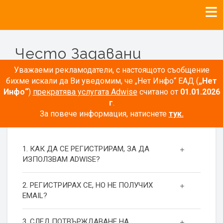
Често Задавани
Въпроси
Уважаеми рекламодатели, с настоящото съобщение
бихме искали да Ви уведомим, че „Нет Инфо“ ЕАД (
„Нет
Инфо“
)
прекратява услугата Adwise
считано от
01.01.2026
г
.
За повече информация, натиснете
тук.
РЕГИСТРАЦИЯ
1. КАК ДА СЕ РЕГИСТРИРАМ, ЗА ДА
ИЗПОЛЗВАМ ADWISE?
2. РЕГИСТРИРАХ СЕ, НО НЕ ПОЛУЧИХ
EMAIL?
3. СЛЕД ПОТВЪРЖДАВАНЕ НА