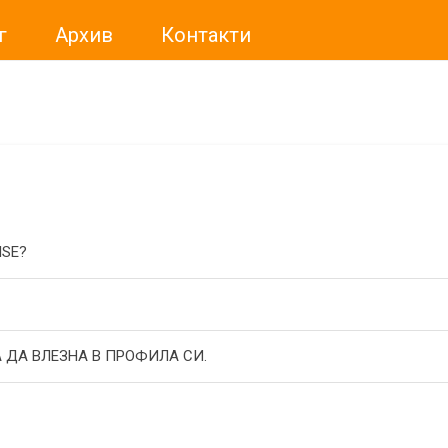
г
Архив
Контакти
ме искали да Ви уведомим, че „Нет Инфо“ ЕАД (
„Нет Инф
За повече информация, натиснете
тук.
ISE?
 ДА ВЛЕЗНА В ПРОФИЛА СИ.