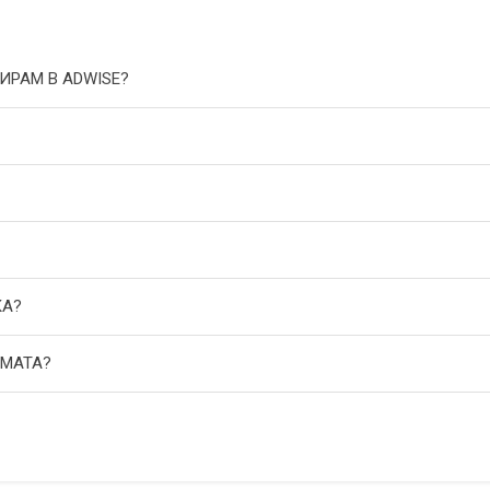
ИРАМ В ADWISE?
КА?
АМАТА?