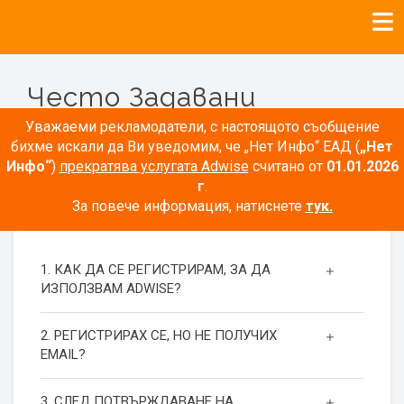
Често Задавани
Въпроси
Уважаеми рекламодатели, с настоящото съобщение
бихме искали да Ви уведомим, че „Нет Инфо“ ЕАД (
„Нет
Инфо“
)
прекратява услугата Adwise
считано от
01.01.2026
г
.
За повече информация, натиснете
тук.
РЕГИСТРАЦИЯ
1. КАК ДА СЕ РЕГИСТРИРАМ, ЗА ДА
ИЗПОЛЗВАМ ADWISE?
2. РЕГИСТРИРАХ СЕ, НО НЕ ПОЛУЧИХ
EMAIL?
3. СЛЕД ПОТВЪРЖДАВАНЕ НА