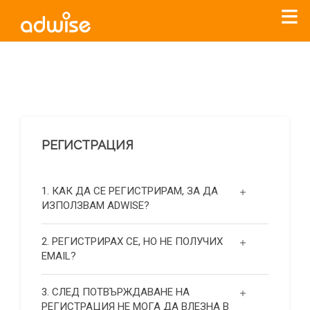
Уважаеми рекламодатели, с настоящото съобщение
бихме искали да Ви уведомим, че „Нет Инфо“ ЕАД (
„Нет
Инфо“
)
прекратява услугата Adwise
считано от
01.01.2026
г
.
РЕГИСТРАЦИЯ
За повече информация, натиснете
тук.
1. КАК ДА СЕ РЕГИСТРИРАМ, ЗА ДА
ИЗПОЛЗВАМ ADWISE?
2. РЕГИСТРИРАХ СЕ, НО НЕ ПОЛУЧИХ
EMAIL?
3. СЛЕД ПОТВЪРЖДАВАНЕ НА
РЕГИСТРАЦИЯ НЕ МОГА ДА ВЛЕЗНА В