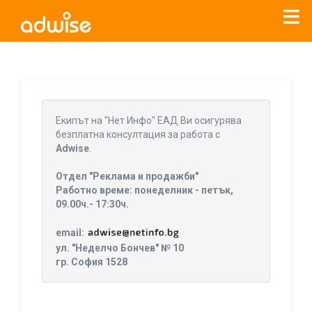
Уважаеми рекламодатели, с настоящото съобщение
бихме искали да Ви уведомим, че „Нет Инфо“ ЕАД (
„Нет
Eкипът на "Нет Инфо" ЕАД Ви осигурява
Инфо“
)
прекратява услугата Adwise
считано от
01.01.2026
безплатна консултация за работа с
г
.
Adwise
.
За повече информация, натиснете
тук.
Отдел "Реклама и продажби"
Работно време: понеделник - петък,
09.00ч.- 17:30ч.
email:
ул. "Неделчо Бончев" № 10
гр. София 1528