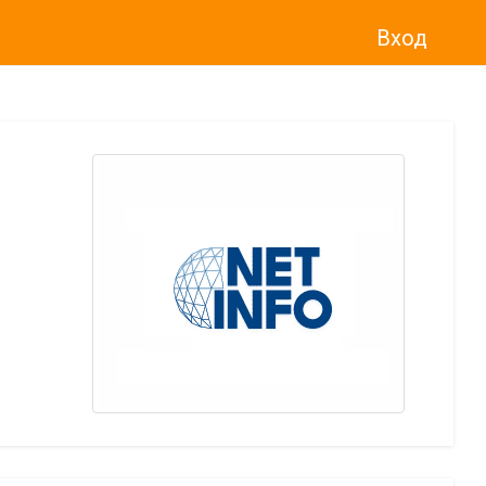
Вход
о“
)
прекратява услугата Adwise
считано от
01.01.2026 г
.