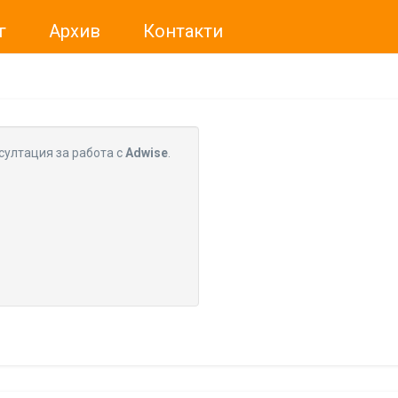
г
Архив
Контакти
ме искали да Ви уведомим, че „Нет Инфо“ ЕАД (
„Нет Инф
За повече информация, натиснете
тук.
султация за работа с
Adwise
.