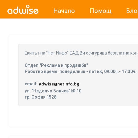
Начало
Помощ
Бло
Уважаеми рекламодатели, с настоящото съобщение бих
Eкипът на "Нет Инфо" ЕАД Ви осигурява безплатна кон
Отдел "Реклама и продажби"
Работно време: понеделник - петък, 09.00ч.- 17:30ч.
email:
ул. "Неделчо Бончев" № 10
гр. София 1528