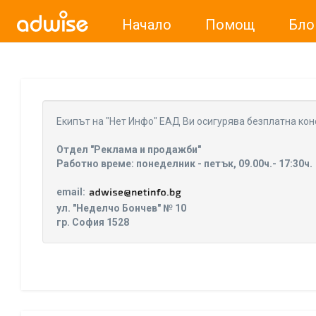
Начало
Помощ
Бло
Уважаеми рекламодатели, с настоящото съобщение бих
Eкипът на "Нет Инфо" ЕАД Ви осигурява безплатна кон
Отдел "Реклама и продажби"
Работно време: понеделник - петък, 09.00ч.- 17:30ч.
email:
ул. "Неделчо Бончев" № 10
гр. София 1528