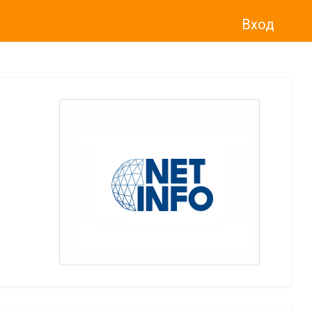
Вход
о“
)
прекратява услугата Adwise
считано от
01.01.2026 г
.