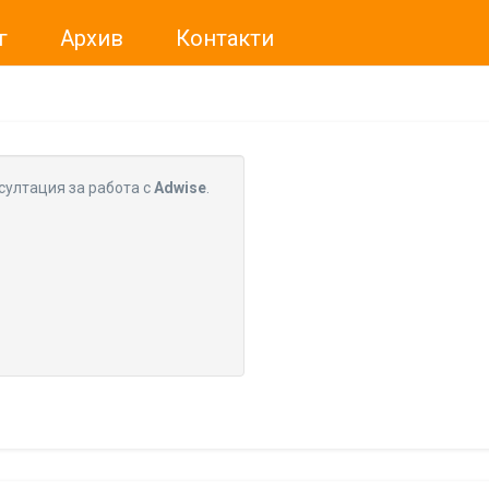
г
Архив
Контакти
ме искали да Ви уведомим, че „Нет Инфо“ ЕАД (
„Нет Инф
За повече информация, натиснете
тук.
султация за работа с
Adwise
.